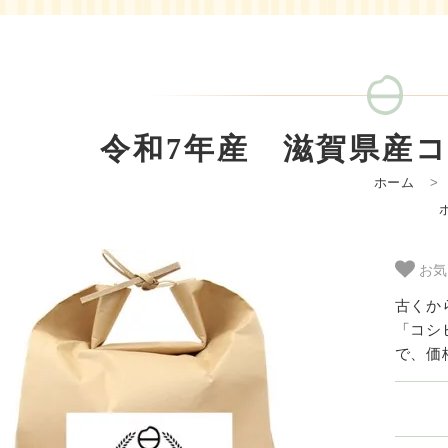
令和7年産 滋賀県産コシ
ホーム
お気
古くか
「コシ
で、価