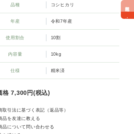
品種
コシヒカリ
無料配達！
海南・紀美野
年産
令和7年産
使用割合
10割
内容量
10kg
仕様
精米済
格 7,300円(税込)
商取引法に基づく表記（返品等）
商品を友達に教える
商品について問い合わせる