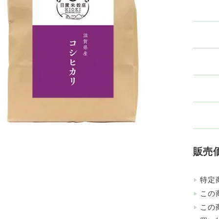
販売価
特定
この
この