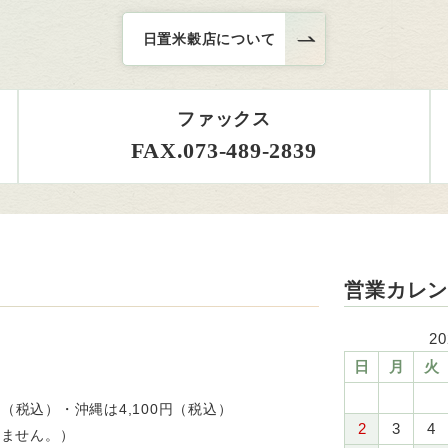
日置米穀店について
ファックス
FAX.073-489-2839
営業カレ
2
日
月
火
0円（税込）・沖縄は4,100円（税込）
2
3
4
りません。）